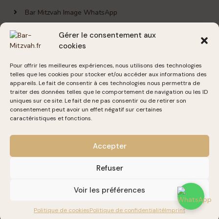
Bar Mitzvah Image WhatsApp
Gérer le consentement aux
cookies
PARTOUT EN FRANCE !
Pour offrir les meilleures expériences, nous utilisons des technologies
Paris
Marseille
Lyon
Annecy
Nice
telles que les cookies pour stocker et/ou accéder aux informations des
appareils. Le fait de consentir à ces technologies nous permettra de
Strasbourg
Villeurbanne
Sarcelles
traiter des données telles que le comportement de navigation ou les ID
uniques sur ce site. Le fait de ne pas consentir ou de retirer son
consentement peut avoir un effet négatif sur certaines
caractéristiques et fonctions.
INFORMATIONS
Accepter
Blog
Contact
Refuser
Mentions légales
Voir les préférences
Politique de confidentialité
Politique de cookies
Politique de confidentialité
Imprint