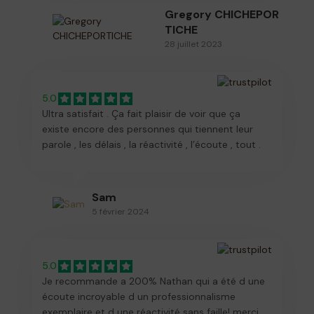
Gregory CHICHEPOR
TICHE
28 juillet 2023
5.0
Ultra satisfait . Ça fait plaisir de voir que ça
existe encore des personnes qui tiennent leur
parole , les délais , la réactivité , l’écoute , tout .
Vraiment très heureux d’avoir fais cette belle
rencontre . Je recommande . Merci Nathan
Sam
5 février 2024
5.0
Je recommande a 200% Nathan qui a été d une
écoute incroyable d un professionnalisme
exemplaire et d une réactivité sans faille! merci