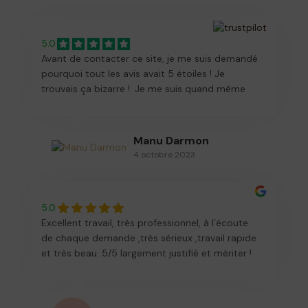
vivement ses services.
5.0
Avant de contacter ce site, je me suis demandé
pourquoi tout les avis avait 5 étoiles ! Je
trouvais ça bizarre !. Je me suis quand même
mis en contacte avec Nathan ! Et maintenant je
sais pourquoi ! Et si je pouvais rajouter des
étoiles je le ferais !!! Un travail impeccable, une
Manu Darmon
disponibilité sans faille, Nathan est vraiment un
4 octobre 2023
super professionnel ! Encore merci ! Et pour les
personnes qui hésite....ne perdez pas votre
temps à chercher ce que vous avez
5.0
besoin....vous l'avez trouvé !!
Excellent travail, très professionnel, à l’écoute
de chaque demande ,très sérieux ,travail rapide
et très beau. 5/5 largement justifié et mériter !