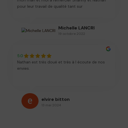
mon mari et moi à remercier Shanny et Nathan
pour leur travail de qualité tant sur
l’accompagnement que sur la réalisation du
faire-part de la bat-mitzvah de ma fille !
Michelle LANCRI
19 octobre 2022
5.0
Nathan est très doué et très à l écoute de nos
envies.
elvire bitton
13 mai 2024