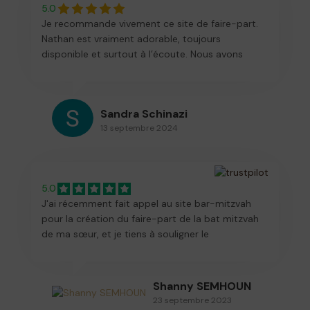
5.0
Je recommande vivement ce site de faire-part.
Nathan est vraiment adorable, toujours
disponible et surtout à l’écoute. Nous avons
échangé quelques mails et les invitations
étaient prêtes. Vous êtes les meilleurs, bravo
pour ce concept innovant! Une belle
Sandra Schinazi
continuation à Nathan et son équipe 🫶🫶
13 septembre 2024
5.0
J'ai récemment fait appel au site bar-mitzvah
pour la création du faire-part de la bat mitzvah
de ma sœur, et je tiens à souligner le
professionnalisme de Nathan ! Il s'est montré
extrêmement à l'écoute de nos besoins et a fait
preuve d'une réactivité remarquable. Nous
Shanny SEMHOUN
sommes ravis du résultat et recommandons
23 septembre 2023