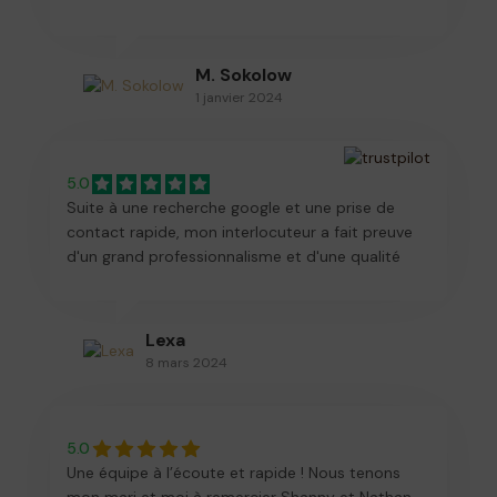
M. Sokolow
1 janvier 2024
5.0
Suite à une recherche google et une prise de
contact rapide, mon interlocuteur a fait preuve
d'un grand professionnalisme et d'une qualité
rare dans le rendu du site Internet (délivré en
moins d'une semaine). Merci pour le niveau de
détail à la hauteur de l'événement et pour un
Lexa
prix contenu. Je recommande à 100%.
8 mars 2024
5.0
Une équipe à l’écoute et rapide ! Nous tenons