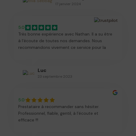
émouvante ! Merci et à bientôt pour les
17 janvier 2024
prochaines fêtes !
5.0
Très bonne expérience avec Nathan. Il a su être
à l’écoute de toutes nos demandes. Nous
recommandons vivement ce service pour la
création de vos faire part de bar mitzvah. Mon
fils et mes convives sont très contents.
Luc
23 septembre 2023
5.0
Prestataire à recommander sans hésiter.
Professionnel, fiable, gentil, à l’écoute et
efficace !!!