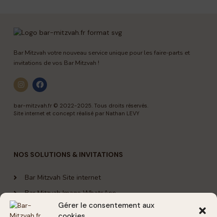
Bar Mitzvah votre nouveau service unique pour les faire-parts et
invitations de vos Bar Mitzvah !
bar-mitzvah.fr
© 2022-2025. Tous droits réservés.
Site internet et concept réalisé par Nathan LEVY
NOS SOLUTIONS & INVITATIONS
Bar Mitzvah Site internet
Bar Mitzvah Image WhatsApp
Gérer le consentement aux
cookies