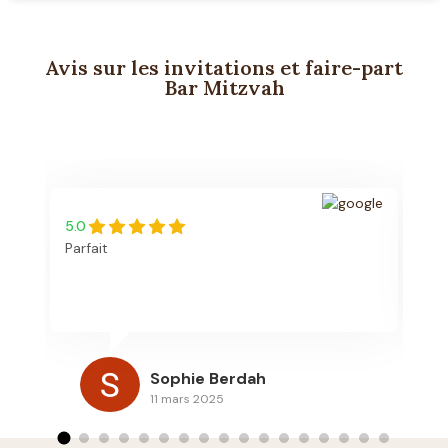
Avis sur les invitations et faire-part
Bar Mitzvah
5.0
5.
Parfait
Bo
re
vo
l'
es
re
Sophie Berdah
de
11 mars 2025
po