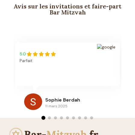
Avis sur les invitations et faire-part
Bar Mitzvah
5.0
5.
Parfait
Bo
re
vo
l'
es
re
Sophie Berdah
de
11 mars 2025
po