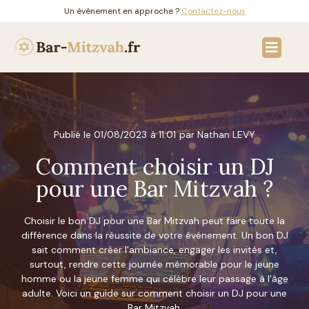
Un évènement en approche ?
Contactez-nous
Solutions & invitati
Bar Mitzvah en Fran
Publié le
01/08/2023
à
11:01
par Nathan LEVY
Comment choisir un DJ
pour une Bar Mitzvah ?
Choisir le bon DJ pour une Bar Mitzvah peut faire toute la
différence dans la réussite de votre événement. Un bon DJ
sait comment créer l'ambiance, engager les invités et,
surtout, rendre cette journée mémorable pour le jeune
homme ou la jeune femme qui célèbre leur passage à l'âge
adulte. Voici un guide sur comment choisir un DJ pour une
Bar Mitzvah.