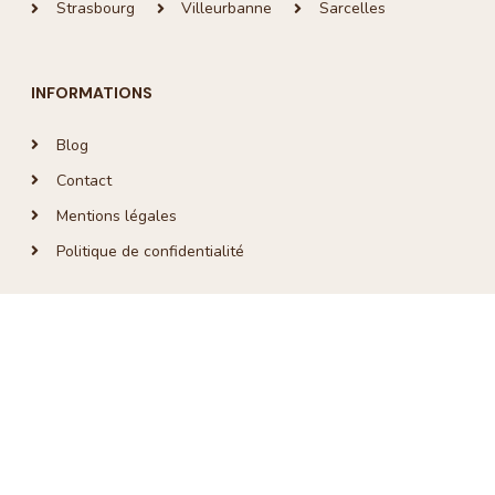
Strasbourg
Villeurbanne
Sarcelles
clef en
main qui
est
parfait.
INFORMATIONS
Blog
Contact
Mentions légales
Politique de confidentialité