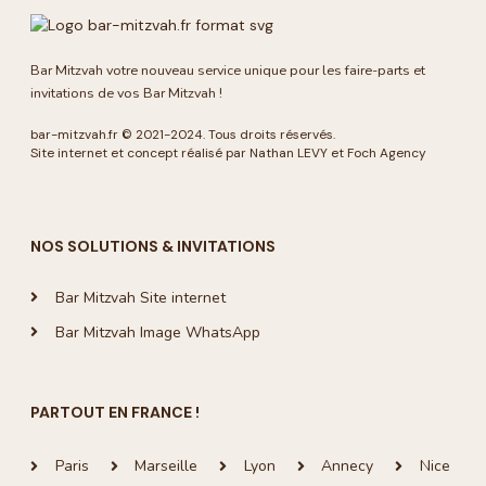
le plus
Nous
vi
est la
avons
po
Bar Mitzvah votre nouveau service unique pour les faire-parts et
gestion
reçu
ré
invitations de vos Bar Mitzvah !
en back
beaucoup
et
office de
de
pa
bar-mitzvah.fr
© 2021-2024. Tous droits réservés.
tous les
compliments
No
Site internet et concept réalisé par Nathan LEVY et
Foch Agency
retours
des
r
qui
invités.
dé
facilitent
Un grand
ye
grandement
merci
fe
NOS SOLUTIONS & INVITATIONS
la
gestion
Bar Mitzvah Site internet
des
Bar Mitzvah Image WhatsApp
invités et
de leur
présence
ou non.
PARTOUT EN FRANCE !
Bravo
pour ce
Paris
Marseille
Lyon
Annecy
Nice
service