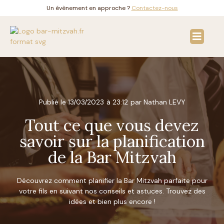
Un évènement en approche ?
Contactez-nous
Solutions & invitati
Bar Mitzvah en Fran
Publié le
13/03/2023
à
23:12
par Nathan LEVY
Tout ce que vous devez
savoir sur la planification
de la Bar Mitzvah
Découvrez comment planifier la Bar Mitzvah parfaite pour
votre fils en suivant nos conseils et astuces. Trouvez des
idées et bien plus encore !