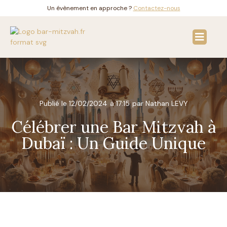
Un évènement en approche ?
Contactez-nous
Solutions & invitati
Bar Mitzvah en Fran
Publié le
12/02/2024
à
17:15
par Nathan LEVY
Célébrer une Bar Mitzvah à
Dubaï : Un Guide Unique