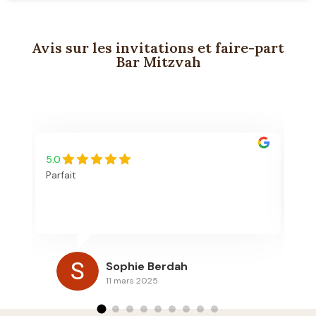
Avis sur les invitations et faire-part
Bar Mitzvah
5.0
5.
Parfait
Bo
re
vo
l'
es
re
Sophie Berdah
de
11 mars 2025
po