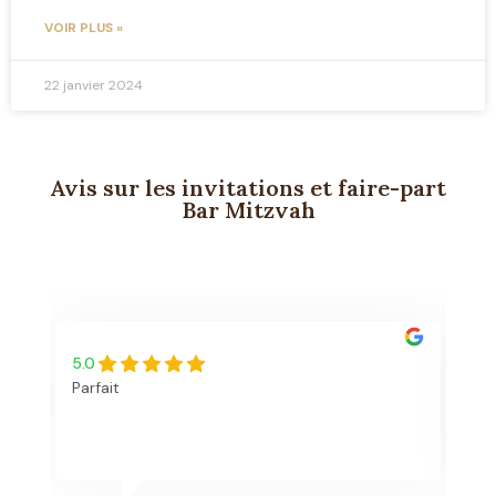
VOIR PLUS »
22 janvier 2024
Avis sur les invitations et faire-part
Bar Mitzvah
5.0
5.
Parfait
Bo
re
vo
l'
es