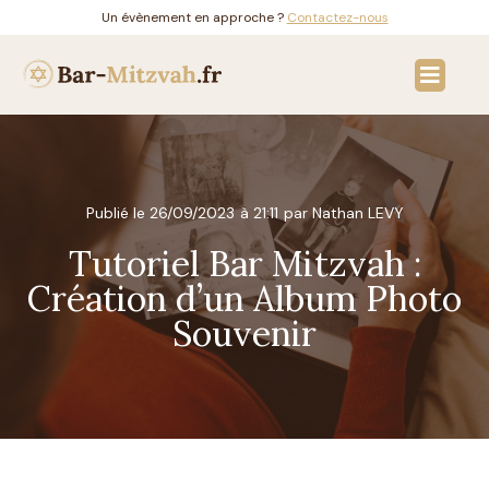
Un évènement en approche ?
Contactez-nous
Solutions & invitati
Bar Mitzvah en Fran
Publié le
26/09/2023
à
21:11
par Nathan LEVY
Tutoriel Bar Mitzvah :
Création d’un Album Photo
Souvenir