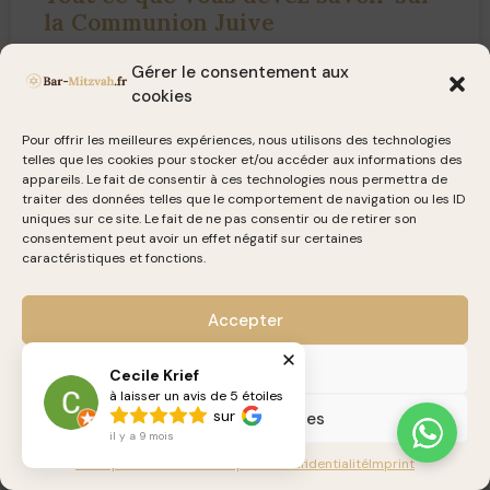
la Communion Juive
Gérer le consentement aux
Comprendre le concept de la communion juive Les
cookies
origines de la communion juive En premier lieu, il est
crucial de comprendre que le terme « communion »
Pour offrir les meilleures expériences, nous utilisons des technologies
telles que les cookies pour stocker et/ou accéder aux informations des
VOIR PLUS »
appareils. Le fait de consentir à ces technologies nous permettra de
traiter des données telles que le comportement de navigation ou les ID
uniques sur ce site. Le fait de ne pas consentir ou de retirer son
13 octobre 2023
consentement peut avoir un effet négatif sur certaines
caractéristiques et fonctions.
Accepter
BAR MITZVAH
Refuser
Cecile Krief
à laisser un avis de 5 étoiles
sur
Voir les préférences
il y a 9 mois
Politique de cookies
Politique de confidentialité
Imprint