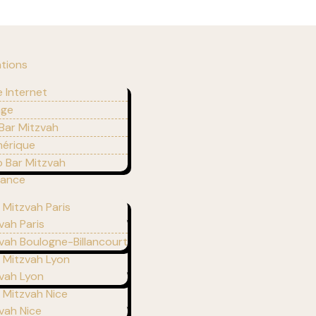
ations
e Internet
age
 Bar Mitzvah
mérique
 Bar Mitzvah
rance
 Mitzvah Paris
vah Paris
vah Boulogne-Billancourt
r Mitzvah Lyon
zvah Lyon
r Mitzvah Nice
vah Nice