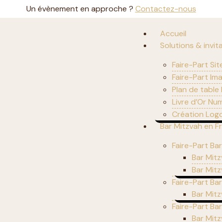
Un évènement en approche ?
Contactez-nous
Accueil
Solutions & invit
Faire-Part Sit
Faire-Part Im
Plan de table
Livre d’Or Nu
Création Logo
Bar Mitzvah en F
Faire-Part Bar
Bar Mitz
Bar Mitz
Faire-Part Ba
Bar Mit
Faire-Part Ba
Bar Mitz