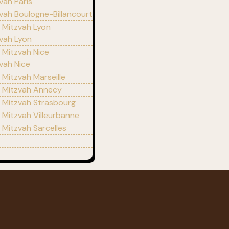
vah Paris
vah Boulogne-Billancourt
r Mitzvah Lyon
zvah Lyon
r Mitzvah Nice
vah Nice
 Mitzvah Marseille
r Mitzvah Annecy
r Mitzvah Strasbourg
r Mitzvah Villeurbanne
r Mitzvah Sarcelles