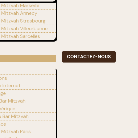
 Mitzvah Marseille
r Mitzvah Annecy
r Mitzvah Strasbourg
r Mitzvah Villeurbanne
r Mitzvah Sarcelles
CONTACTEZ-NOUS
ions
e Internet
age
 Bar Mitzvah
mérique
 Bar Mitzvah
nce
 Mitzvah Paris