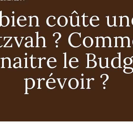
ien coûte un
tzvah ? Comm
naitre le Budg
prévoir ?