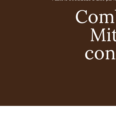
Comb
Mi
con