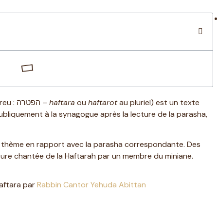
(en hébreu : הפטרה –
haftara
ou
haftarot
au pluriel) est un texte
 publiquement à la synagogue après la lecture de la parasha,
n thème en rapport avec la parasha correspondante. Des
cture chantée de la Haftarah par un membre du miniane.
Haftara par
Rabbin Cantor Yehuda Abittan