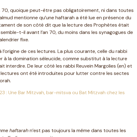
’an 70, quoique peut-être pas obligatoirement, ni dans toutes
almud mentionne qu’une haftarah a été lue en présence du
tament de son côté dit que la lecture des Prophètes était
semble-t-il avant l’an 70, du moins dans les synagogues de
endrier fixe.
’origine de ces lectures. La plus courante, celle du rabbi
er à la domination séleucide, comme substitut à la lecture
it interdire. De leur côté les rabbi Reuvein Margolies (en) et
ectures ont été introduites pour lutter contre les sectes
Torah.
023 : Une Bar Mitzvah, bar-mitsva ou Bat Mitzvah chez les
omme
haftarah
n’est pas toujours la même dans toutes les