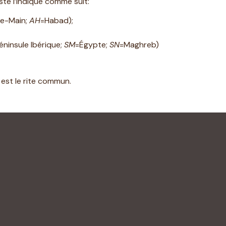
ste l’indique comme suit:
le-Main;
AH
=Habad);
éninsule Ibérique;
SM
=Égypte;
SN
=Maghreb)
 est le rite commun.