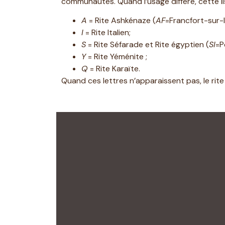
communautés. Quand l’usage diffère, cette li
A
= Rite Ashkénaze (
AF
=Francfort-sur-
I
= Rite Italien;
S
= Rite Séfarade et Rite égyptien (
SI
=P
Y
= Rite Yéménite ;
Q
= Rite Karaïte.
Quand ces lettres n’apparaissent pas, le rite