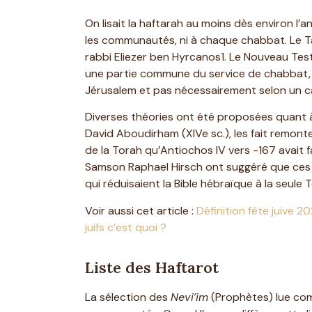
On lisait la haftarah au moins dès environ l
les communautés, ni à chaque chabbat. Le T
rabbi Eliezer ben Hyrcanos1. Le Nouveau Tes
une partie commune du service de chabbat, 
Jérusalem et pas nécessairement selon un cal
Diverses théories ont été proposées quant à l
David Aboudirham (XIVe sc.), les fait remont
de la Torah qu’Antiochos IV vers -167 avait fa
Samson Raphael Hirsch ont suggéré que ces l
qui réduisaient la Bible hébraïque à la seule 
Voir aussi cet article :
Définition fête juive 2
juifs c’est quoi ?
Liste des Haftarot
La sélection des
Nevi’im
(Prophètes) lue c