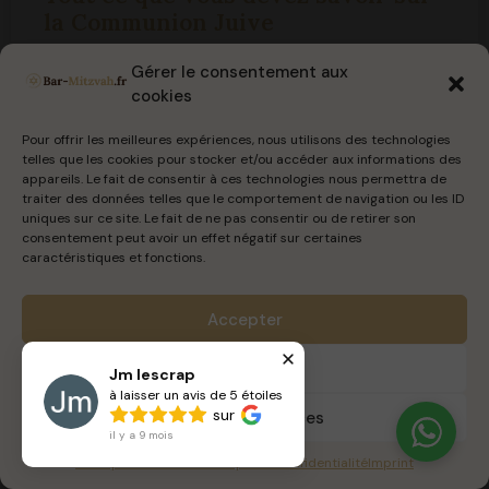
la Communion Juive
Gérer le consentement aux
Comprendre le concept de la communion juive Les
cookies
origines de la communion juive En premier lieu, il est
crucial de comprendre que le terme « communion »
Pour offrir les meilleures expériences, nous utilisons des technologies
telles que les cookies pour stocker et/ou accéder aux informations des
VOIR PLUS »
appareils. Le fait de consentir à ces technologies nous permettra de
traiter des données telles que le comportement de navigation ou les ID
uniques sur ce site. Le fait de ne pas consentir ou de retirer son
13 octobre 2023
consentement peut avoir un effet négatif sur certaines
caractéristiques et fonctions.
Accepter
BAR MITZVAH
Refuser
Jm lescrap
à laisser un avis de 5 étoiles
sur
Voir les préférences
il y a 9 mois
Politique de cookies
Politique de confidentialité
Imprint