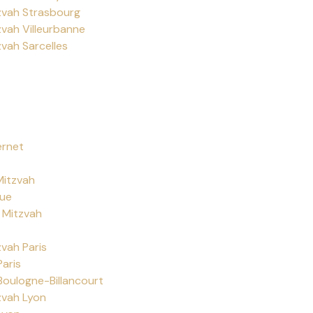
tzvah Strasbourg
zvah Villeurbanne
zvah Sarcelles
ernet
Mitzvah
que
 Mitzvah
zvah Paris
Paris
Boulogne-Billancourt
zvah Lyon