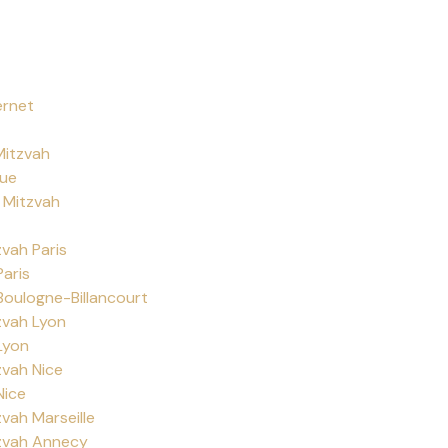
ernet
Mitzvah
que
 Mitzvah
zvah Paris
Paris
Boulogne-Billancourt
zvah Lyon
Lyon
zvah Nice
Nice
zvah Marseille
tzvah Annecy