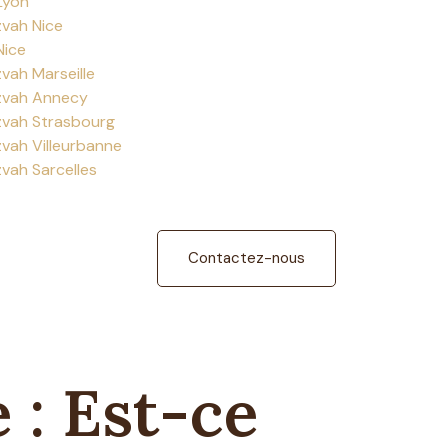
Lyon
zvah Nice
Nice
zvah Marseille
tzvah Annecy
tzvah Strasbourg
zvah Villeurbanne
zvah Sarcelles
Contactez-nous
 : Est-ce