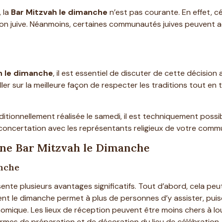
 la
Bar Mitzvah le dimanche
n’est pas courante. En effet, c
on juive. Néanmoins, certaines communautés juives peuvent 
h le dimanche
, il est essentiel de discuter de cette décisi
iller sur la meilleure façon de respecter les traditions tout 
aditionnellement réalisée le samedi, il est techniquement pos
 concertation avec les représentants religieux de votre comm
une Bar Mitzvah le Dimanche
anche
ente plusieurs avantages significatifs. Tout d’abord, cela peut
ment le dimanche permet à plus de personnes d’y assister, puis
mique. Les lieux de réception peuvent être moins chers à lou
ermes de préparation et de décoration du lieu de célébration.