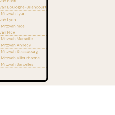
vah Paris
vah Boulogne-Billancourt
r Mitzvah Lyon
zvah Lyon
r Mitzvah Nice
vah Nice
 Mitzvah Marseille
r Mitzvah Annecy
r Mitzvah Strasbourg
r Mitzvah Villeurbanne
r Mitzvah Sarcelles