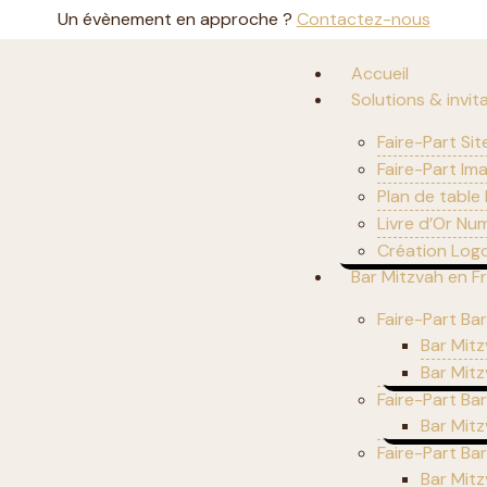
Un évènement en approche ?
Contactez-nous
Accueil
Solutions & invit
Faire-Part Sit
Faire-Part Im
Plan de table
Livre d’Or Nu
Création Logo
Bar Mitzvah en F
Faire-Part Bar
Bar Mitz
Bar Mitz
Faire-Part Ba
Bar Mit
Faire-Part Ba
Bar Mitz