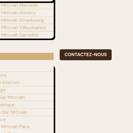
 Mitzvah Marseille
r Mitzvah Annecy
r Mitzvah Strasbourg
r Mitzvah Villeurbanne
r Mitzvah Sarcelles
CONTACTEZ-NOUS
ions
e Internet
age
 Bar Mitzvah
mérique
 Bar Mitzvah
nce
 Mitzvah Paris