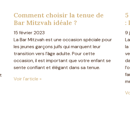
Comment choisir la tenue de
5
Bar Mitzvah idéale ?
:
15 février 2023
9 
La Bar Mitzvah est une occasion spéciale pour
La
les jeunes garçons juifs qui marquent leur
la
transition vers l’âge adulte. Pour cette
ve
occasion, il est important que votre enfant se
da
sente confiant et élégant dans sa tenue.
l’
fa
t
Voir l'article »
mé
Vo