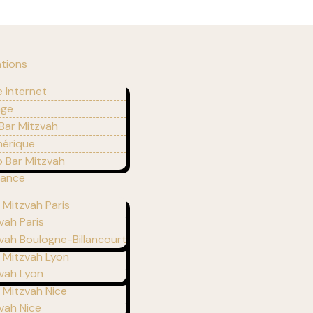
ations
e Internet
age
 Bar Mitzvah
mérique
 Bar Mitzvah
rance
 Mitzvah Paris
vah Paris
vah Boulogne-Billancourt
r Mitzvah Lyon
zvah Lyon
r Mitzvah Nice
vah Nice