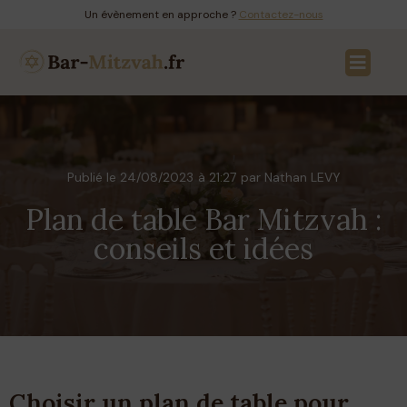
Un évènement en approche ?
Contactez-nous
Solutions & invitati
Bar Mitzvah en Fran
Publié le
24/08/2023
à
21:27
par Nathan LEVY
Plan de table Bar Mitzvah :
conseils et idées
Choisir un plan de table pour