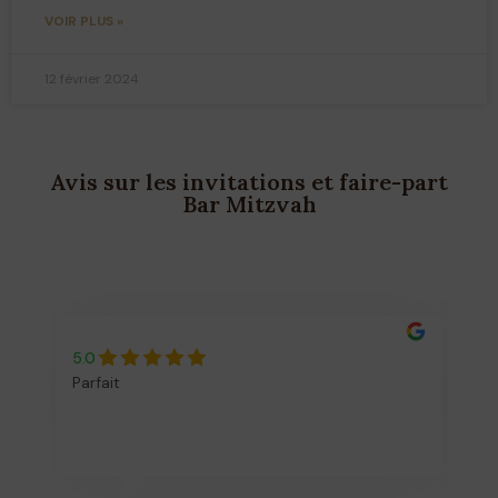
VOIR PLUS »
12 février 2024
Avis sur les invitations et faire-part
Bar Mitzvah
5.0
5.
Parfait
Bo
re
vo
l'
es