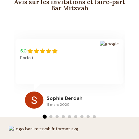
Avis sur les invitations et faire-part
Bar Mitzvah
5.0
5.
Parfait
Bo
re
vo
l'
es
re
Sophie Berdah
de
11 mars 2025
po